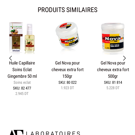
PRODUITS SIMILAIRES
Huile Capillaire
Gel Nova pour
Gel Nova pour
Soins Eclat
cheveux extra fort
cheveux extra fort
Gingembre 50 ml
150gr
500gr
Soins eclat
SKU:
80 022
SKU:
81 814
1.923
DT
5.228
DT
SKU:
82 477
2.945
DT