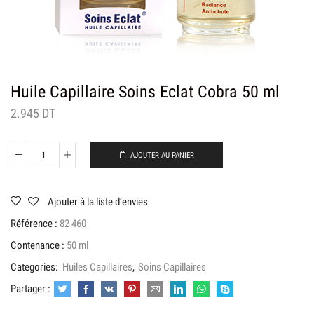
Huile Capillaire Soins Eclat Cobra 50 ml
2.945
DT
AJOUTER AU PANIER
quantité
de
Huile
Capillaire
Ajouter à la liste d’envies
Soins
Référence :
82 460
Eclat
Cobra
Contenance :
50 ml
50
ml
Categories:
Huiles Capillaires
,
Soins Capillaires
Partager :